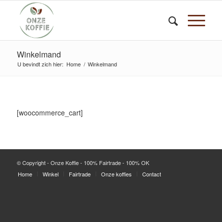
Winkelmand
U bevindt zich hier:
Home
/
Winkelmand
[woocommerce_cart]
© Copyright - Onze Koffie - 100% Fairtrade - 100% OK
Home
Winkel
Fairtrade
Onze koffies
Contact